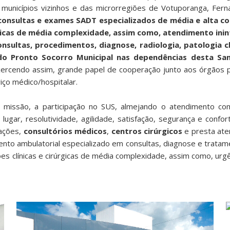
unicípios vizinhos e das microrregiões de Votuporanga, Ferna
 consultas e exames SADT especializados de média e alta c
úrgicas de média complexidade, assim como, atendimento ini
nsultas, procedimentos, diagnose, radiologia, patologia clí
do Pronto Socorro Municipal nas dependências desta Sa
rcendo assim, grande papel de cooperação junto aos órgãos públ
iço médico/hospitalar.
al missão, a participação no SUS, almejando o atendimento c
lugar, resolutividade, agilidade, satisfação, segurança e conf
nações,
consultórios médicos
,
centros cirúrgicos
e presta at
ento ambulatorial especializado em consultas, diagnose e tratame
ações clínicas e cirúrgicas de média complexidade, assim como,