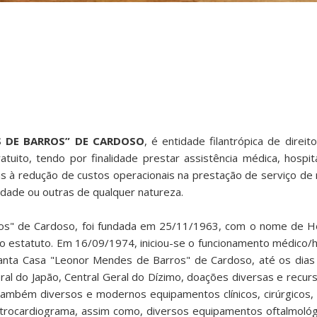
 DE BARROS” DE CARDOSO
, é entidade filantrópica de direit
ratuito, tendo por finalidade prestar assistência médica, hospit
s à redução de custos operacionais na prestação de serviço de m
alidade ou outras de qualquer natureza.
os" de Cardoso, foi fundada em 25/11/1963, com o nome de Ho
estatuto. Em 16/09/1974, iniciou-se o funcionamento médico/h
nta Casa "Leonor Mendes de Barros" de Cardoso, até os dias a
ral do Japão, Central Geral do Dízimo, doações diversas e recu
também diversos e modernos equipamentos clínicos, cirúrgicos, ul
eletrocardiograma, assim como, diversos equipamentos oftalmológi