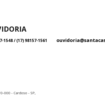
IDORIA
ouvidoria@santaca
57-1548 / (17) 98157-1561
70-000 - Cardoso - SP,