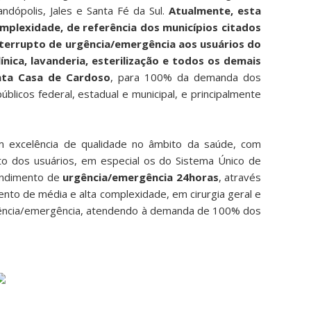
ndópolis, Jales e Santa Fé da Sul.
Atualmente, esta
omplexidade, de referência dos municípios citados
nterrupto de urgência/emergência aos usuários do
nica, lavanderia, esterilização e todos os demais
nta Casa de Cardoso
, para 100% da demanda dos
icos federal, estadual e municipal, e principalmente
om excelência de qualidade no âmbito da saúde, com
orto dos usuários, em especial os do Sistema Único de
endimento de
urgência/emergência 24horas
, através
nto de média e alta complexidade, em cirurgia geral e
 urgência/emergência, atendendo à demanda de 100% dos